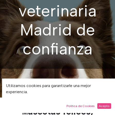
veterinaria
Madrid de
confianza
Utilizamos cookies para garantizarle una mejor
experiencia.
Política de Cookies
Acepto
ascotas felices,
M